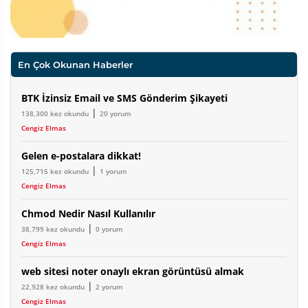
En Çok Okunan Haberler
BTK İzinsiz Email ve SMS Gönderim Şikayeti
|
138,300 kez okundu
20 yorum
Cengiz Elmas
Gelen e-postalara dikkat!
|
125,715 kez okundu
1 yorum
Cengiz Elmas
Chmod Nedir Nasıl Kullanılır
|
38,799 kez okundu
0 yorum
Cengiz Elmas
web sitesi noter onaylı ekran görüntüsü almak
|
22,928 kez okundu
2 yorum
Cengiz Elmas