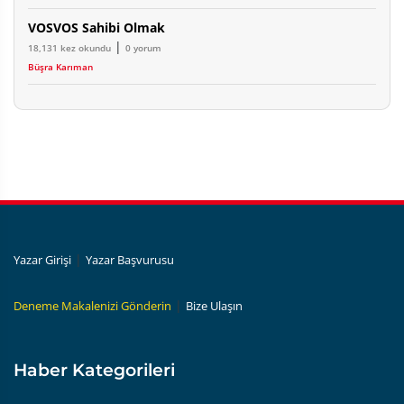
VOSVOS Sahibi Olmak
|
18,131 kez okundu
0 yorum
Büşra Karıman
|
Yazar Girişi
Yazar Başvurusu
|
Deneme Makalenizi Gönderin
Bize Ulaşın
Haber Kategorileri