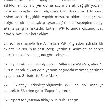
eskidomain.com u yenidomain.com olarak değiştir yazısını
okuyunca yaptım ama bilgisayar kora döndü ve 1dk sonra
68bin adet değişiklik yapıldı mesajını aldım. Sonuç? "wp
doğru kurulmuş ancak anlayamadığımız bir sebepten dolayı
siteniz çalışmamaktadır. Lütfen WP forumda çözümünüzü
arayın" yazılı bir hata aldım.
En son aramamda ise All-in-one WP Migration adında bir
eklenti ile sorunun çözüleceği yazılmış. Adımları anlatınca
gerçekten kolay olduğunu göreceksiniz.
1- Taşınacak olan wordpress e "All-in-one-WP-Migration" ı
kurun. Ancak dikkat edin yazının başındaki resimde görünen
uygulama. Geliştiricisi Serv Mask.
2- Eklentiyi etkinleştirdiğinizde WP' de sol menüye
gelecektir. Üzerine gelip "Export" u seçin
3- "Export to" yazısına tıklayın ve "File" ı seçin.