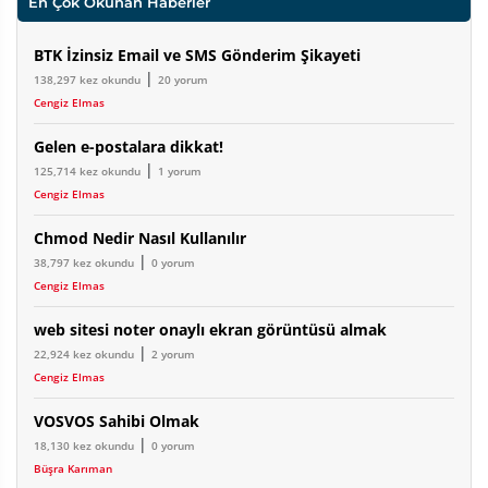
En Çok Okunan Haberler
BTK İzinsiz Email ve SMS Gönderim Şikayeti
|
138,297 kez okundu
20 yorum
Cengiz Elmas
Gelen e-postalara dikkat!
|
125,714 kez okundu
1 yorum
Cengiz Elmas
Chmod Nedir Nasıl Kullanılır
|
38,797 kez okundu
0 yorum
Cengiz Elmas
web sitesi noter onaylı ekran görüntüsü almak
|
22,924 kez okundu
2 yorum
Cengiz Elmas
VOSVOS Sahibi Olmak
|
18,130 kez okundu
0 yorum
Büşra Karıman