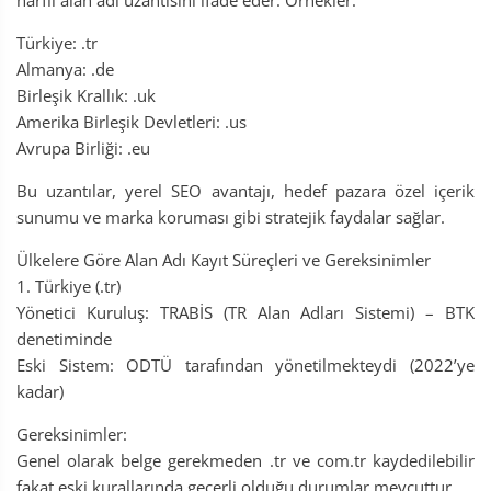
harfli alan adı uzantısını ifade eder. Örnekler:
Türkiye: .tr
Almanya: .de
Birleşik Krallık: .uk
Amerika Birleşik Devletleri: .us
Avrupa Birliği: .eu
Bu uzantılar, yerel SEO avantajı, hedef pazara özel içerik
sunumu ve marka koruması gibi stratejik faydalar sağlar.
Ülkelere Göre Alan Adı Kayıt Süreçleri ve Gereksinimler
1. Türkiye (.tr)
Yönetici Kuruluş: TRABİS (TR Alan Adları Sistemi) – BTK
denetiminde
Eski Sistem: ODTÜ tarafından yönetilmekteydi (2022’ye
kadar)
Gereksinimler:
Genel olarak belge gerekmeden .tr ve com.tr kaydedilebilir
fakat eski kurallarında geçerli olduğu durumlar mevcuttur.