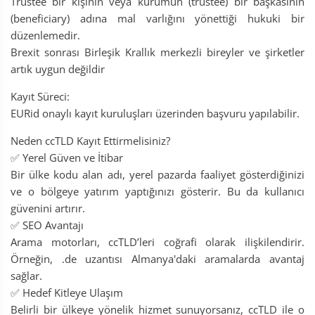
Trustee bir kişinin veya kurumun (trustee) bir başkasının
(beneficiary) adına mal varlığını yönettiği hukuki bir
düzenlemedir.
Brexit sonrası Birleşik Krallık merkezli bireyler ve şirketler
artık uygun değildir
Kayıt Süreci:
EURid onaylı kayıt kuruluşları üzerinden başvuru yapılabilir.
Neden ccTLD Kayıt Ettirmelisiniz?
✅ Yerel Güven ve İtibar
Bir ülke kodu alan adı, yerel pazarda faaliyet gösterdiğinizi
ve o bölgeye yatırım yaptığınızı gösterir. Bu da kullanıcı
güvenini artırır.
✅ SEO Avantajı
Arama motorları, ccTLD’leri coğrafi olarak ilişkilendirir.
Örneğin, .de uzantısı Almanya'daki aramalarda avantaj
sağlar.
✅ Hedef Kitleye Ulaşım
Belirli bir ülkeye yönelik hizmet sunuyorsanız, ccTLD ile o