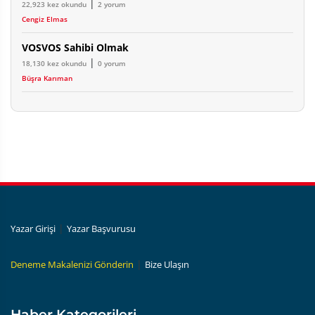
|
22,923 kez okundu
2 yorum
Cengiz Elmas
VOSVOS Sahibi Olmak
|
18,130 kez okundu
0 yorum
Büşra Karıman
|
Yazar Girişi
Yazar Başvurusu
|
Deneme Makalenizi Gönderin
Bize Ulaşın
Haber Kategorileri