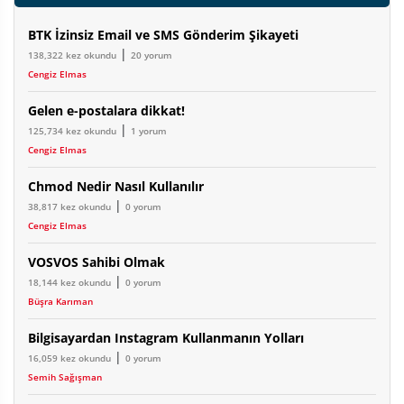
BTK İzinsiz Email ve SMS Gönderim Şikayeti
|
138,322 kez okundu
20 yorum
Cengiz Elmas
Gelen e-postalara dikkat!
|
125,734 kez okundu
1 yorum
Cengiz Elmas
Chmod Nedir Nasıl Kullanılır
|
38,817 kez okundu
0 yorum
Cengiz Elmas
VOSVOS Sahibi Olmak
|
18,144 kez okundu
0 yorum
Büşra Karıman
Bilgisayardan Instagram Kullanmanın Yolları
|
16,059 kez okundu
0 yorum
Semih Sağışman