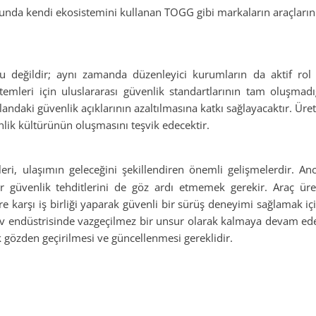
a kendi ekosistemini kullanan TOGG gibi markaların araçlarını
ğu değildir; aynı zamanda düzenleyici kurumların da aktif rol
stemleri için uluslararası güvenlik standartlarının tam oluşmad
landaki güvenlik açıklarının azaltılmasına katkı sağlayacaktır. Üret
nlik kültürünün oluşmasını teşvik edecektir.
eri, ulaşımın geleceğini şekillendiren önemli gelişmelerdir. An
ber güvenlik tehditlerini de göz ardı etmemek gerekir. Araç üreti
ere karşı iş birliği yaparak güvenli bir sürüş deneyimi sağlamak iç
tiv endüstrisinde vazgeçilmez bir unsur olarak kalmaya devam ede
 gözden geçirilmesi ve güncellenmesi gereklidir.