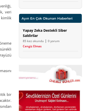
enliği,
k, veri
 kimlik
Ayın En Çok Okunan Haberleri
Yapay Zeka Destekli Siber
Saldirilar
|
85 kez okundu
0 yorum
i öneme
Cengiz Elmas
sürekli
arayüzü
lmasını
itik bir
caktır.
çısından