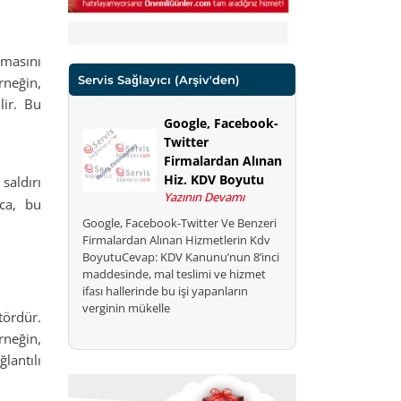
nmasını
Servis Sağlayıcı
(Arşiv'den)
Örneğin,
lir. Bu
Google, Facebook-
Twitter
Firmalardan Alınan
Hiz. KDV Boyutu
saldırı
Yazının Devamı
ıca, bu
Google, Facebook-Twitter Ve Benzeri
Firmalardan Alınan Hizmetlerin Kdv
BoyutuCevap: KDV Kanunu’nun 8’inci
maddesinde, mal teslimi ve hizmet
ifası hallerinde bu işi yapanların
verginin mükelle
tördür.
rneğin,
lantılı