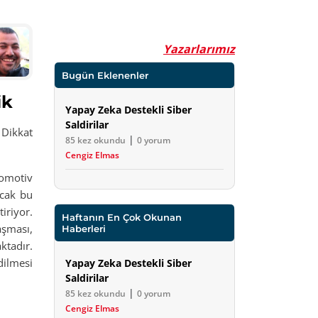
Yazarlarımız
Bugün Eklenenler
ik
Yapay Zeka Destekli Siber
Saldirilar
Dikkat
|
85 kez okundu
0 yorum
Cengiz Elmas
tomotiv
ncak bu
iriyor.
Haftanın En Çok Okunan
aşması,
Haberleri
ktadır.
dilmesi
Yapay Zeka Destekli Siber
Saldirilar
|
85 kez okundu
0 yorum
Cengiz Elmas