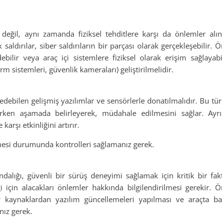
ı değil, aynı zamanda fiziksel tehditlere karşı da önlemler alı
k saldırılar, siber saldırıların bir parçası olarak gerçekleşebilir. 
ilir veya araç içi sistemlere fiziksel olarak erişim sağlayabi
rm sistemleri, güvenlik kameraları) geliştirilmelidir.
edebilen gelişmiş yazılımlar ve sensörlerle donatılmalıdır. Bu tür 
i erken aşamada belirleyerek, müdahale edilmesini sağlar. Ayr
karşı etkinliğini artırır.
rmesi durumunda kontrolleri sağlamanız gerek.
ndalığı, güvenli bir sürüş deneyimi sağlamak için kritik bir fak
ği için alacakları önlemler hakkında bilgilendirilmesi gerekir. Ö
ilir kaynaklardan yazılım güncellemeleri yapılması ve araçta bağ
nız gerek.