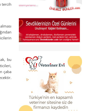
 tercih
 alması
ığından
icilerin
cak, bu
cileri,
in çaba
cektir.