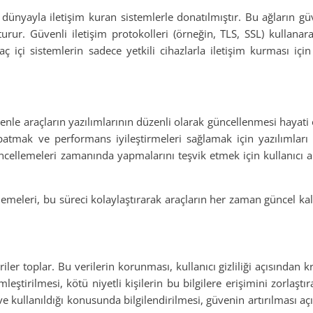
ış dünyayla iletişim kuran sistemlerle donatılmıştır. Bu ağların güv
turur. Güvenli iletişim protokolleri (örneğin, TLS, SSL) kullanara
aç içi sistemlerin sadece yetkili cihazlarla iletişim kurması için
nedenle araçların yazılımlarının düzenli olarak güncellenmesi hayat
kapatmak ve performans iyileştirmeleri sağlamak için yazılımları 
üncellemeleri zamanında yapmalarını teşvik etmek için kullanıcı 
emeleri, bu süreci kolaylaştırarak araçların her zaman güncel ka
iler toplar. Bu verilerin korunması, kullanıcı gizliliği açısından kr
ştirilmesi, kötü niyetli kişilerin bu bilgilere erişimini zorlaştıra
ı ve kullanıldığı konusunda bilgilendirilmesi, güvenin artırılması a