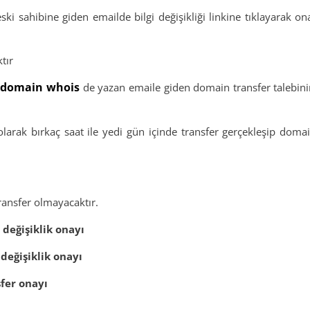
ki sahibine giden emailde bilgi değişikliği linkine tıklayarak o
tır
domain whois
e
de yazan emaile giden domain transfer talebin
larak bırkaç saat ile yedi gün içinde transfer gerçekleşip domai
ransfer olmayacaktır.
değişiklik onayı
değişiklik onayı
fer onayı