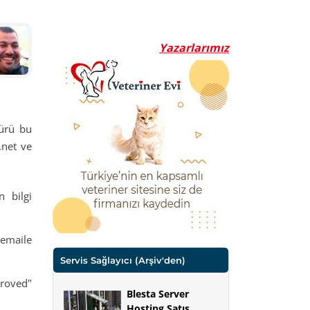
Yazarlarımız
ürü bu
.net ve
n bilgi
 emaile
Servis Sağlayıcı
(Arşiv'den)
proved"
Blesta Server
Hosting Satış