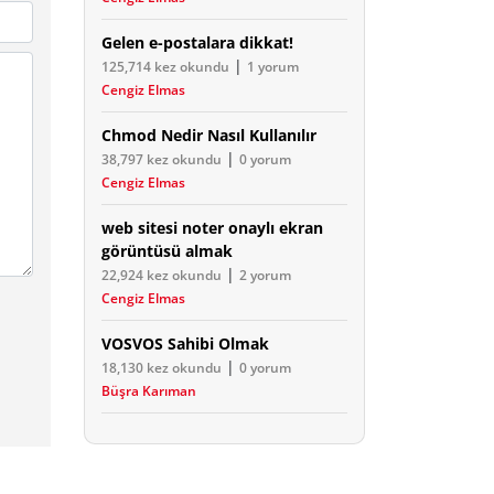
Gelen e-postalara dikkat!
|
125,714 kez okundu
1 yorum
Cengiz Elmas
Chmod Nedir Nasıl Kullanılır
|
38,797 kez okundu
0 yorum
Cengiz Elmas
web sitesi noter onaylı ekran
görüntüsü almak
|
22,924 kez okundu
2 yorum
Cengiz Elmas
VOSVOS Sahibi Olmak
|
18,130 kez okundu
0 yorum
Büşra Karıman