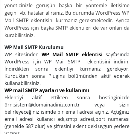
yöneticinizle görüşün başka bir yöntemle iletişime
geçin" vb. hatalar alırsınız. Bu durumda WordPress WP
Mail SMTP eklentisini kurmanız gerekmektedir. Ayrıca
WordPress için başka SMTP eklentileri de var onları da
kurabilirsiniz.
WP Mail SMTP Kurulumu
WP sitesinden
WP Mail SMTP eklentisi
sayfasında
WordPress için WP Mail SMTP eklentisini indirin.
İndirdikten sonra eklentiyi kurmanız gerekiyor.
Kurduktan sonra Plugins bölümünden aktif ederek
kullanabilirsiniz.
WP mail SMTP ayarları ve kullanımı
Eklentiyi aktif ettikten sonra hostinginizde
örn:sistem@domainadiniz.com.tr veya sizin
belirleyeceğiniz isimde bir email adresi açınız. Açtığınız
email adresi kullanıcı adı,smtp adresi,port numarası
(genelde 587 olur) ve şifresini eklentideki uygun yerlere
yazınız.