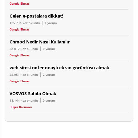
Cengiz Elmas
Gelen e-postalara dikkat!
|
125,734 kez okundu
1 yorum
Cengiz Elmas
Chmod Nedir Nasıl Kullanılır
|
38,817 kez okundu
0 yorum
Cengiz Elmas
web sitesi noter onaylı ekran görüntüsü almak
|
22,951 kez okundu
2 yorum
Cengiz Elmas
VOSVOS Sahibi Olmak
|
18,144 kez okundu
0 yorum
Büşra Karıman