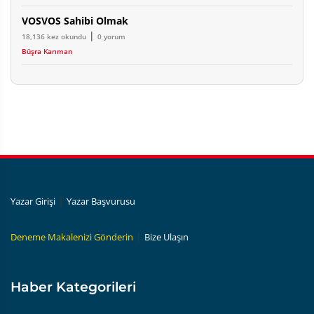
VOSVOS Sahibi Olmak
|
18,136 kez okundu
0 yorum
Büşra Karıman
|
Yazar Girişi
Yazar Başvurusu
|
Deneme Makalenizi Gönderin
Bize Ulaşın
Haber Kategorileri