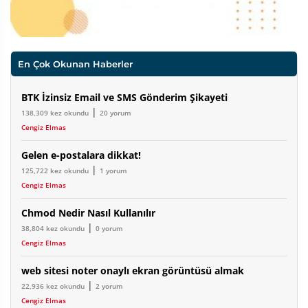
En Çok Okunan Haberler
BTK İzinsiz Email ve SMS Gönderim Şikayeti
|
138,309 kez okundu
20 yorum
Cengiz Elmas
Gelen e-postalara dikkat!
|
125,722 kez okundu
1 yorum
Cengiz Elmas
Chmod Nedir Nasıl Kullanılır
|
38,804 kez okundu
0 yorum
Cengiz Elmas
web sitesi noter onaylı ekran görüntüsü almak
|
22,936 kez okundu
2 yorum
Cengiz Elmas