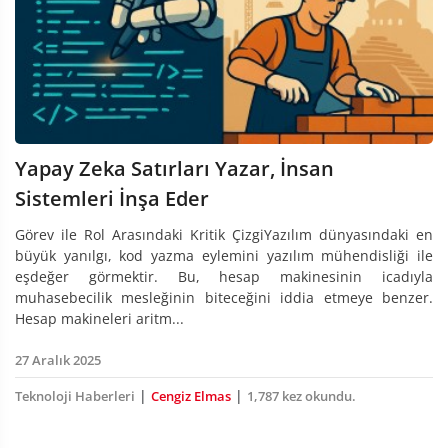
Yapay Zeka Satırları Yazar, İnsan
Sistemleri İnşa Eder
Görev ile Rol Arasındaki Kritik ÇizgiYazılım dünyasındaki en
büyük yanılgı, kod yazma eylemini yazılım mühendisliği ile
eşdeğer görmektir. Bu, hesap makinesinin icadıyla
muhasebecilik mesleğinin biteceğini iddia etmeye benzer.
Hesap makineleri aritm...
27 Aralık 2025
|
|
Teknoloji Haberleri
Cengiz Elmas
1,787 kez okundu.