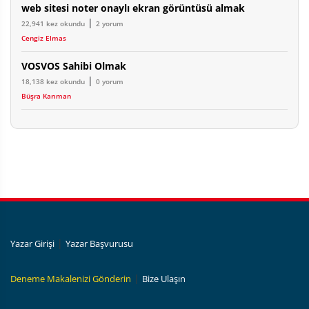
web sitesi noter onaylı ekran görüntüsü almak
|
22,941 kez okundu
2 yorum
Cengiz Elmas
VOSVOS Sahibi Olmak
|
18,138 kez okundu
0 yorum
Büşra Karıman
|
Yazar Girişi
Yazar Başvurusu
|
Deneme Makalenizi Gönderin
Bize Ulaşın