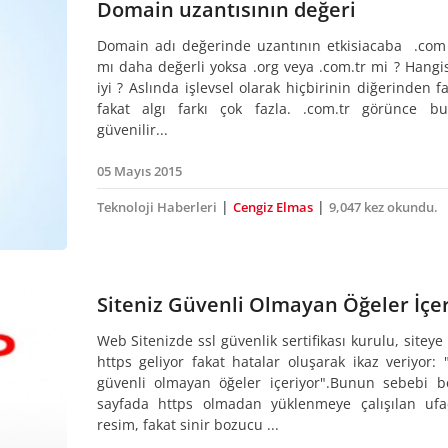
Domain uzantısının değeri
Domain adı değerinde uzantının etkisiacaba .com
mı daha değerli yoksa .org veya .com.tr mi ? Hangi
iyi ? Aslında işlevsel olarak hiçbirinin diğerinden f
fakat algı farkı çok fazla. .com.tr görünce b
güvenilir...
05 Mayıs 2015
|
|
Teknoloji Haberleri
Cengiz Elmas
9,047 kez okundu.
Siteniz Güvenli Olmayan Öğeler İçe
Web Sitenizde ssl güvenlik sertifikası kurulu, siteye
https geliyor fakat hatalar oluşarak ikaz veriyor: "
güvenli olmayan öğeler içeriyor".Bunun sebebi b
sayfada https olmadan yüklenmeye çalışılan ufa
resim, fakat sinir bozucu ...