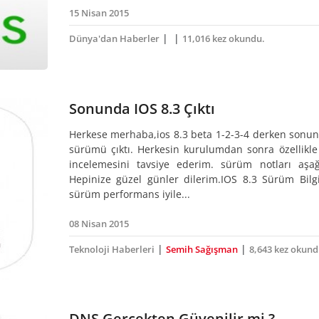
15 Nisan 2015
|
|
Dünya'dan Haberler
11,016 kez okundu.
Sonunda IOS 8.3 Çıktı
Herkese merhaba,ios 8.3 beta 1-2-3-4 derken sonu
sürümü çıktı. Herkesin kurulumdan sonra özellikle 
incelemesini tavsiye ederim. sürüm notları aşağ
Hepinize güzel günler dilerim.IOS 8.3 Sürüm Bilgi
sürüm performans iyile...
08 Nisan 2015
|
|
Teknoloji Haberleri
Semih Sağışman
8,643 kez okund
DNS Gerçekten Güvenilir mi ?