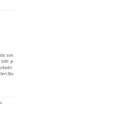
nda son
SİRİ yi
ıdadır.
leri:Bu
u.