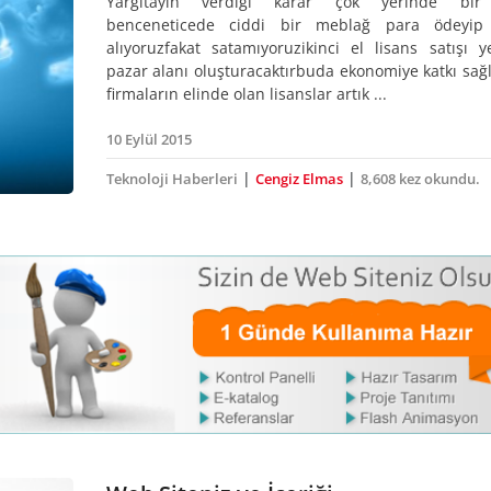
Yargıtayın verdiği karar çok yerinde bir
benceneticede ciddi bir meblağ para ödeyip 
alıyoruzfakat satamıyoruzikinci el lisans satışı y
pazar alanı oluşturacaktırbuda ekonomiye katkı sağ
firmaların elinde olan lisanslar artık ...
10 Eylül 2015
|
|
Teknoloji Haberleri
Cengiz Elmas
8,608 kez okundu.