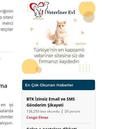
riğinin
 sitesi
r merci
etçiler
.
nma
En Çok Okunan Haberler
BTK İzinsiz Email ve SMS
 en iyi
Gönderim Şikayeti
malarda
|
138,293 kez okundu
20 yorum
itimler
Cengiz Elmas
lışsın.