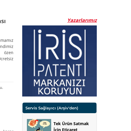
sı
Yazarlarımız
nımamız
endimiz
a özen
cretsiz
u.
Servis Sağlayıcı
(Arşiv'den)
Tek Ürün Satmak
İçin Eticaret