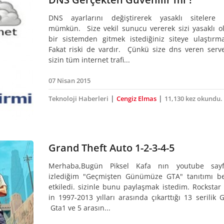
DNS ayarlarını değiştirerek yasaklı sitelere 
mümkün. Size vekil sunucu vererek sizi yasaklı 
bir sistemden gitmek istediğiniz siteye ulaştırma
Fakat riski de vardır. Çünkü size dns veren serve
sizin tüm internet trafi...
07 Nisan 2015
|
|
Teknoloji Haberleri
Cengiz Elmas
11,130 kez okundu.
Grand Theft Auto 1-2-3-4-5
Merhaba,Bugün Piksel Kafa nın youtube sayf
izlediğim "Geçmişten Günümüze GTA" tanıtımı b
etkiledi. sizinle bunu paylaşmak istedim. Rocksta
in 1997-2013 yılları arasında çıkarttığı 13 serilik G
Gta1 ve 5 arasın...