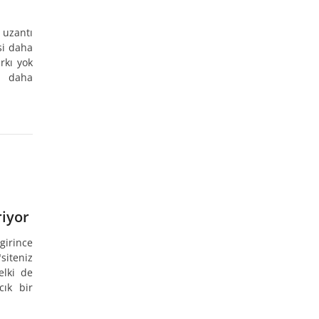
 uzantı
si daha
arkı yok
u daha
riyor
 girince
siteniz
elki de
cık bir