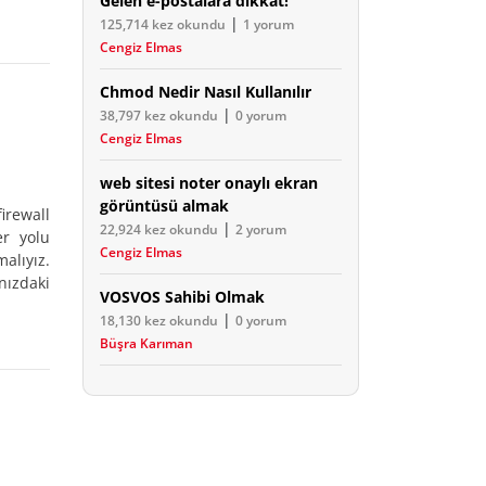
Gelen e-postalara dikkat!
|
125,714 kez okundu
1 yorum
Cengiz Elmas
Chmod Nedir Nasıl Kullanılır
|
38,797 kez okundu
0 yorum
Cengiz Elmas
web sitesi noter onaylı ekran
görüntüsü almak
irewall
|
22,924 kez okundu
2 yorum
er yolu
Cengiz Elmas
alıyız.
nızdaki
VOSVOS Sahibi Olmak
|
18,130 kez okundu
0 yorum
Büşra Karıman