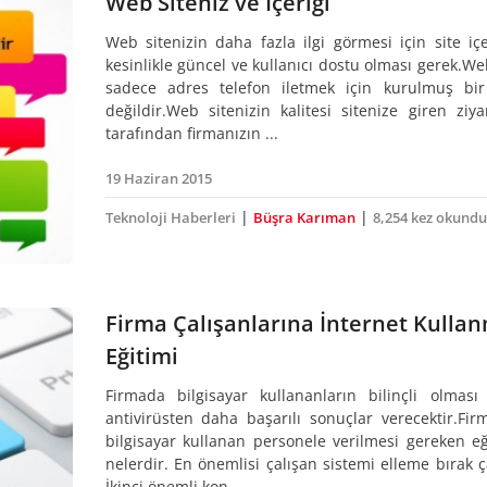
Web Siteniz ve İçeriği
Web sitenizin daha fazla ilgi görmesi için site içe
kesinlikle güncel ve kullanıcı dostu olması gerek.Web
sadece adres telefon iletmek için kurulmuş bi
değildir.Web sitenizin kalitesi sitenize giren ziyar
tarafından firmanızın ...
19 Haziran 2015
|
|
Teknoloji Haberleri
Büşra Karıman
8,254 kez okundu
Firma Çalışanlarına İnternet Kulla
Eğitimi
Firmada bilgisayar kullananların bilinçli olması
antivirüsten daha başarılı sonuçlar verecektir.Fir
bilgisayar kullanan personele verilmesi gereken eğ
nelerdir. En önemlisi çalışan sistemi elleme bırak ça
İkinci önemli kon...