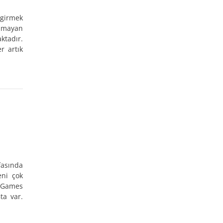
girmek
olmayan
ktadır.
r artık
asında
eni çok
r Games
ta var.